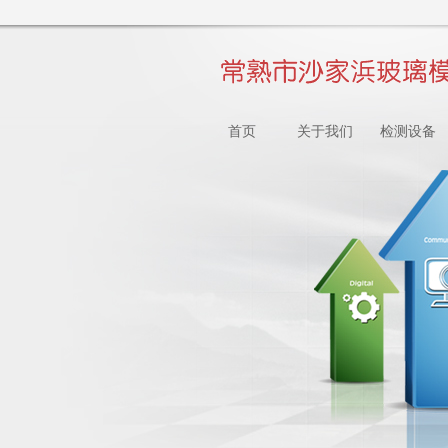
首页
关于我们
检测设备